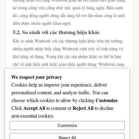
kể trong công việc cũng như việc quản lý hàng ngày. Bên cạnh
đó, cộng đồng người dùng sẵn sàng hỗ trợ lẫn nhau cũng là một
điều được nhiều người khen ngợi.
5.2. So sánh với các thương hiệu khác
Khi so sánh Winbook với các thương hiệu khác trên thị trường,
nhiều người nhận thấy rằng Winbook vượt trội về tính năng và
khả năng sử dụng. Trong khi các sản phẩm khác có thể bị hạn
chế về mặt hiệu suất hoặc giao diện người dùng, Winbook cung
cấp một giải pháp toàn diện hơn cho nhu cầu của người dùng.
We respect your privacy
5.3. Dự đoán tương lai của Winbook
Cookies help us improve your experience, deliver
Với sự phát triển không ngừng của công nghệ, tương lai của
personalized content, and analyze traffic. You can
Winbook hứa hẹn sẽ mang lại nhiều tính năng mới và cải tiến
Customize
choose which cookies to allow by clicking
.
hơn nữa. Người dùng có thể kỳ vọng thêm vào các giải pháp
Accept All
Reject All
Click
to consent or
to decline
thông minh, tích hợp trí tuệ nhân tạo và các công nghệ mới khác
non-essential cookies.
để nâng cao trải nghiệm sử dụng. Điều này không chỉ giúp
Customize
Winbook duy trì vị thế hàng đầu của mình mà còn thúc đẩy sự
phát triển của người dùng trong thời đại công nghệ số.
Reject All