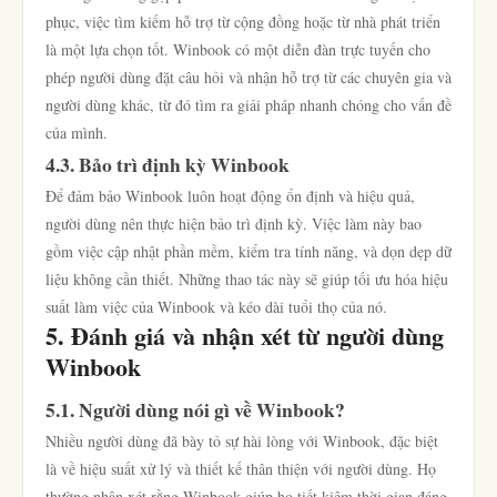
phục, việc tìm kiếm hỗ trợ từ cộng đồng hoặc từ nhà phát triển
là một lựa chọn tốt. Winbook có một diễn đàn trực tuyến cho
phép người dùng đặt câu hỏi và nhận hỗ trợ từ các chuyên gia và
người dùng khác, từ đó tìm ra giải pháp nhanh chóng cho vấn đề
của mình.
4.3. Bảo trì định kỳ Winbook
Để đảm bảo Winbook luôn hoạt động ổn định và hiệu quả,
người dùng nên thực hiện bảo trì định kỳ. Việc làm này bao
gồm việc cập nhật phần mềm, kiểm tra tính năng, và dọn dẹp dữ
liệu không cần thiết. Những thao tác này sẽ giúp tối ưu hóa hiệu
suất làm việc của Winbook và kéo dài tuổi thọ của nó.
5. Đánh giá và nhận xét từ người dùng
Winbook
5.1. Người dùng nói gì về Winbook?
Nhiều người dùng đã bày tỏ sự hài lòng với Winbook, đặc biệt
là về hiệu suất xử lý và thiết kế thân thiện với người dùng. Họ
thường nhận xét rằng Winbook giúp họ tiết kiệm thời gian đáng