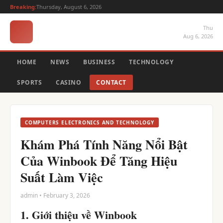
Breaking:
Thursday, August 6, 2026
Thu
Aug 6, 2026
HOME
NEWS
BUSINESS
TECHNOLOGY
SPORTS
CASINO
CONTACT
COMPUTERS ELECTRONICS AND TECHNOLOGY
Khám Phá Tính Năng Nổi Bật
Của Winbook Để Tăng Hiệu
Suất Làm Việc
admin • February 3, 2026
1. Giới thiệu về Winbook